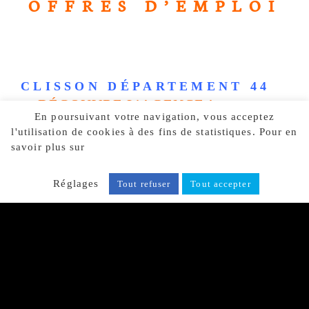
OFFRES D’EMPLOI
CLISSON DÉPARTEMENT 44
> DÉCOUVRE L’AGENCE !
En poursuivant votre navigation, vous acceptez
l'utilisation de cookies à des fins de statistiques. Pour en
savoir plus sur
notre politique de confidentialité, cliquez
ici.
Réglages
Tout refuser
Tout accepter
Aucun poste à pourvoir.
RENNES DÉPARTEMENT 35
> DÉCOUVRE L’AGENCE !