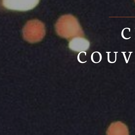
C
COUV