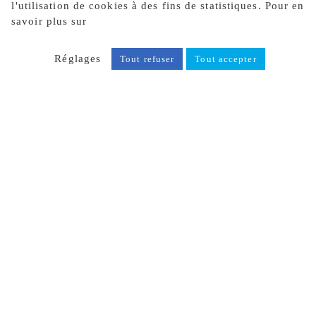
l'utilisation de cookies à des fins de statistiques. Pour en
savoir plus sur
notre politique de confidentialité, cliquez
ici.
Réglages
Tout refuser
Tout accepter
DE LA CONCEPTION
À LA MISE EN
ŒUVRE
Après 60 ans d’existence, GH compte
aujourd’hui plus de 270 collaborateurs
qualifiés. Nos objectifs ? Concevoir vos
projets, les réaliser et vous accompagner dans
la durée. Nos moyens pour y parvenir ? Un
bureau d’études intégré
, du personnel formé :
des ressources optimales pour toutes les phases