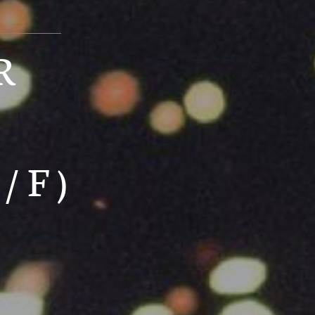
R
/F)