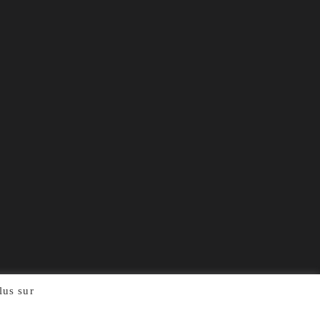
plus sur
notre politique de confidentialité, cliquez ici.