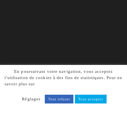
En poursuivant votre navigation, vous acceptez
l'utilisation de cookies à des fins de statistiques. Pour en
savoir plus sur
notre politique de confidentialité, cliquez
ici.
Réglages
Tout refuser
Tout accepter
LES SABLES D'OLONNE (85)