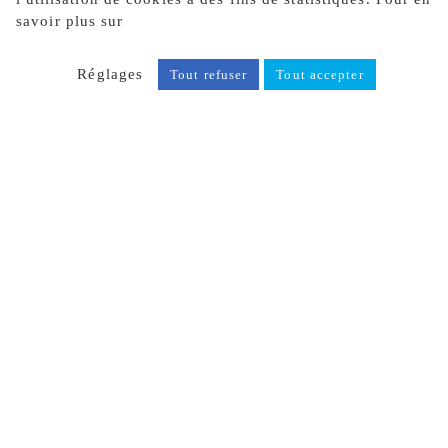
savoir plus sur
notre politique de confidentialité, cliquez
ici.
Réglages
Tout refuser
Tout accepter
ANCENIS-SAINT-GÉRÉON (44)
CHARPENTE MÉTALLIQUE,
ÉTANCHÉITÉ ET SERRURERIE
INDUSTRIELLE
ABATTOIR GALLIANCE
REALISATION DE 1
100 TONNES DE
CHARPENTE
METALLIQUE, 17 000