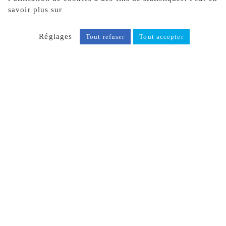
savoir plus sur
notre politique de confidentialité, cliquez
ici.
Réglages
Tout refuser
Tout accepter
LA BRUFFIÈRE (85)
BÂTIMENT INDUSTRIEL
DEFONTAINE