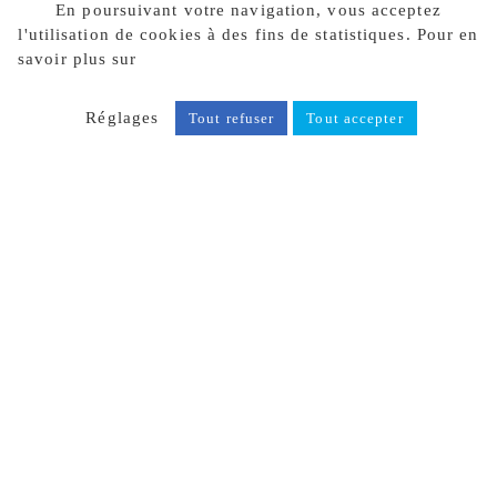
En poursuivant votre navigation, vous acceptez
l'utilisation de cookies à des fins de statistiques. Pour en
savoir plus sur
notre politique de confidentialité, cliquez
ici.
Réglages
Tout refuser
Tout accepter
SAINTE LUCE SUR LOIRE (44)
CHARPENTE MÉTALLIQUE, MUR
RIDEAU, MENUISERIE ALUMINIUM,
FAÇADE EN BARDAGE
CENTRE DE RECHERCHE R&D DE
LIVING PACKETS
RÉALISATION DE LA
CHARPENTE