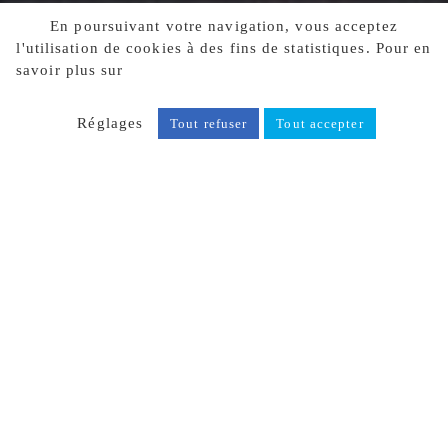
En poursuivant votre navigation, vous acceptez
l'utilisation de cookies à des fins de statistiques. Pour en
savoir plus sur
notre politique de confidentialité, cliquez
ici.
Réglages
Tout refuser
Tout accepter
RETOUR À LA LISTE DES
ARTICLES
Partager
Facebook
X
Poste